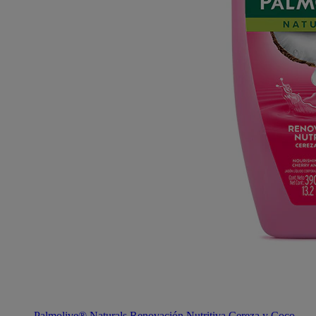
Palmolive® Naturals Renovación Nutritiva Cereza y Coco