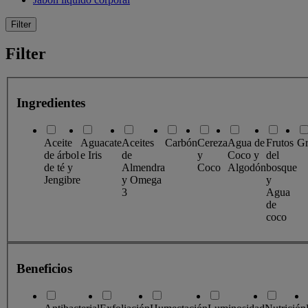
Filter
Filter
Ingredientes
Aceite
Aguacate
Aceites
Carbón
Cereza
Agua de
Frutos
Gr
de árbol
e Iris
de
y
Coco y
del
de té y
Almendra
Coco
Algodón
bosque
Jengibre
y Omega
y
3
Agua
de
coco
Beneficios