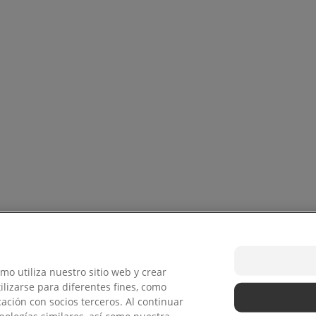
o utiliza nuestro sitio web y crear
lizarse para diferentes fines, como
ación con socios terceros. Al continuar
©
2026 Colgate-Palmolive Company. Todos los derechos reservad