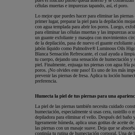
pues el folículo piloso queda abierto y se comienzan 
células muertas e impurezas tapando, así, el poro.
Lo mejor que puedes hacer para eliminar las piernas 
primer lugar, preparar la piel para la depilación moja
con agua templada para abrir los poros. Luego, exfol
para eliminar las células muertas y las impurezas acu
un guante exfoliante y masajea con movimientos cir
de la depilación, pasa de nuevo el guante exfoliante
jabón líquido como
Palmolive® Luminous Oils Higo
Blanca Sensación Refrescante
,
el cual ayuda a limp
tu cuerpo, dejando una sensación de humectación y 
piel. Finalmente, enjuaga tus piernas con agua fría pa
poros. ¡No olvides este paso! Es uno de los más imp
prevenir las piernas de fresa. Aplica tu loción humec
preferencia.
Humecta la piel de tus piernas para una aparienc
La piel de las piernas también necesita cuidado cons
humectación, especialmente si usas cera, rastrillo o
depiladora para eliminar el vello. Después del baño y
ligeramente húmeda, aplica unas gotitas de aceite de
las piernas con un masaje suave. Deja que se absorba
continúa tu rutina de humectación corporal. Una de 