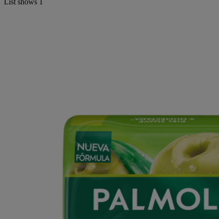
List shows
1